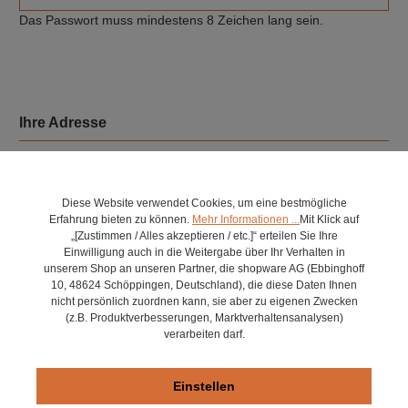
Das Passwort muss mindestens 8 Zeichen lang sein.
Ihre Adresse
Straße und Hausnummer*
Diese Website verwendet Cookies, um eine bestmögliche
Erfahrung bieten zu können.
Mehr Informationen ...
Mit Klick auf
„[Zustimmen / Alles akzeptieren / etc.]“ erteilen Sie Ihre
PLZ
Ort*
Einwilligung auch in die Weitergabe über Ihr Verhalten in
unserem Shop an unseren Partner, die shopware AG (Ebbinghoff
10, 48624 Schöppingen, Deutschland), die diese Daten Ihnen
nicht persönlich zuordnen kann, sie aber zu eigenen Zwecken
(z.B. Produktverbesserungen, Marktverhaltensanalysen)
Land*
verarbeiten darf.
Einstellen