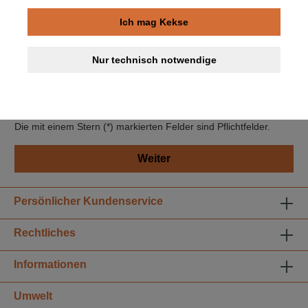
Lieferadresse weicht von Rechnungsadresse ab.
Ich mag Kekse
Datenschutz
Nur technisch notwendige
Ich habe die
Datenschutzbestimmungen
zur Kenntnis
genommen und die
AGB
gelesen und bin mit ihnen
einverstanden. *
Die mit einem Stern (*) markierten Felder sind Pflichtfelder.
Weiter
Persönlicher Kundenservice
Rechtliches
Informationen
Umwelt