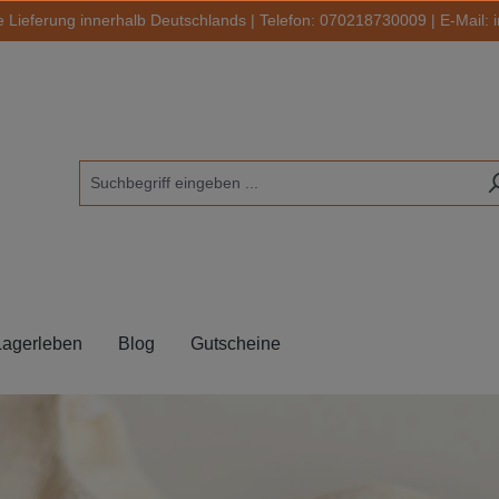
 Lieferung innerhalb Deutschlands | Telefon:
070218730009
| E-Mail:
Lagerleben
Blog
Gutscheine