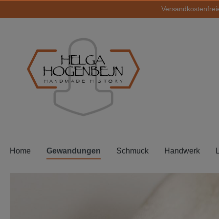
Versandkostenfreie
springen
Zur Hauptnavigation springen
HELGA
HOGENBEJN
HANDMADE HISTORY
Home
Gewandungen
Schmuck
Handwerk