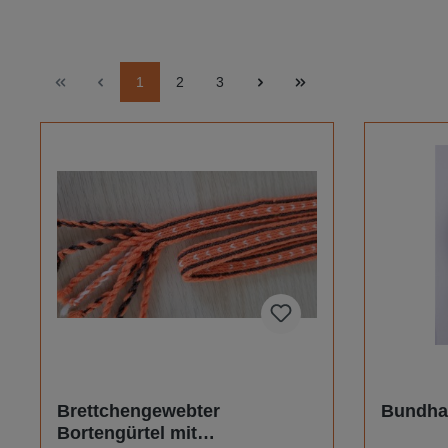
1
2
3
Brettchengewebter
Bundha
Bortengürtel mit