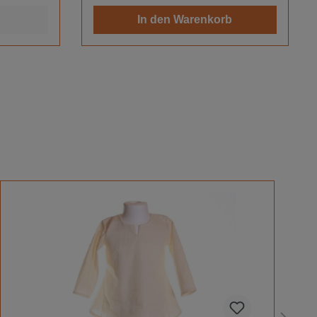
ist ein
In den Warenkorb
ägergrün
elbst
e Wasser
sche, wenn
tere