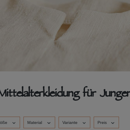
Mittelalterkleidung für Junge
röße
Material
Variante
Preis