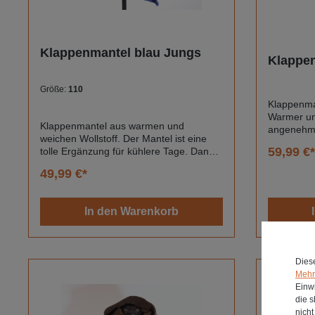
Klappenmantel blau Jungs
Klappen
Größe:
110
Klappenman
Warmer und
Klappenmantel aus warmen und
angenehme
weichen Wollstoff. Der Mantel ist eine
Klappenman
59,99 €*
tolle Ergänzung für kühlere Tage. Dank
Rand aus W
der kräftigen Farbe erkennst du dein
Maschinen
49,99 €*
Kind zwischen den anderen immer
Größe 74.M
wieder.Anfertigung auf
Handwäsc
Bestellung.Dekoration nicht im
In den Warenkorb
Lieferumfang enthalten.Material: 100%
WolleFarbe: Royalblau
Dies
Mehr 
Einwi
die 
nich