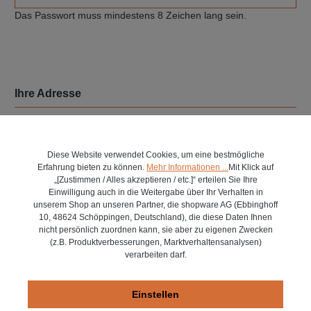
Das Passwort muss mindestens 8 Zeichen lang sein.
Ihre Adresse
Straße und Hausnummer*
Diese Website verwendet Cookies, um eine bestmögliche
Erfahrung bieten zu können.
Mehr Informationen ...
Mit Klick auf
„[Zustimmen / Alles akzeptieren / etc.]“ erteilen Sie Ihre
PLZ
Ort*
Einwilligung auch in die Weitergabe über Ihr Verhalten in
unserem Shop an unseren Partner, die shopware AG (Ebbinghoff
10, 48624 Schöppingen, Deutschland), die diese Daten Ihnen
nicht persönlich zuordnen kann, sie aber zu eigenen Zwecken
(z.B. Produktverbesserungen, Marktverhaltensanalysen)
Land*
verarbeiten darf.
Einstellen