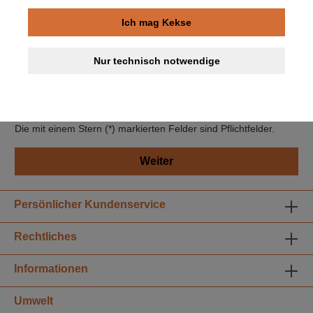
Lieferadresse weicht von Rechnungsadresse ab.
Ich mag Kekse
Datenschutz
Nur technisch notwendige
Ich habe die
Datenschutzbestimmungen
zur Kenntnis
genommen und die
AGB
gelesen und bin mit ihnen
einverstanden. *
Die mit einem Stern (*) markierten Felder sind Pflichtfelder.
Weiter
Persönlicher Kundenservice
Rechtliches
Informationen
Umwelt