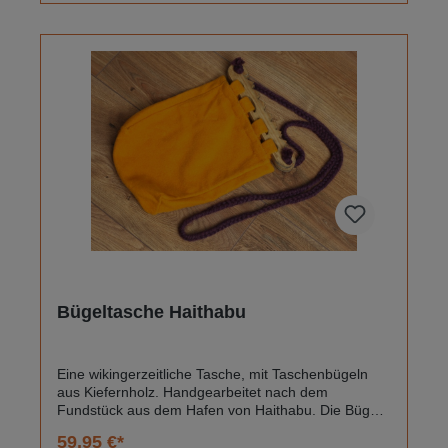
Bügeltasche Haithabu
Eine wikingerzeitliche Tasche, mit Taschenbügeln
aus Kiefernholz. Handgearbeitet nach dem
Fundstück aus dem Hafen von Haithabu. Die Bügel
sind handgearbeitete Repliken des Holzfundes wie
59,95 €*
es im Buch "Spurensuche Haithabu" zu sehen ist.