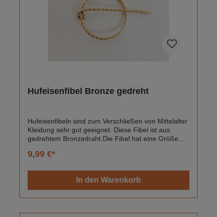
Hufeisenfibel Bronze gedreht
Hufeisenfibeln sind zum Verschließen von Mittelalter
Kleidung sehr gut geeignet. Diese Fibel ist aus
gedrehtem Bronzedraht.Die Fibel hat eine Größe
von ca 3 cm.Handgefertigtes Produkt - daher
9,99 €*
können leichte Unterschiede möglich
sein.Sicherheitsinformationen: Dieses Produkt
entspricht den geltenden EU-
In den Warenkorb
Sicherheitsanforderungen. Warnhinweise: Spitzer
Gegenstand/Verletzungsgefahr bei unsachgemäßer
Verwendung. Schmuck nicht während der Arbeit an
Maschinen tragen. Herstellung & Verantwortlich: Lisa