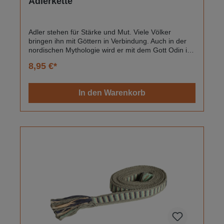
Adlerkette
Adler stehen für Stärke und Mut. Viele Völker
bringen ihn mit Göttern in Verbindung. Auch in der
nordischen Mythologie wird er mit dem Gott Odin in
Verbindung gebracht. Im keltischen Glauben saß
8,95 €*
immer ein Adler auf Yggdrasil und beobachtete das
Leben auf der Erde. Der Adlerkopf Anhänger ist an
einem dunkelbraunen Lederband und wird mir
In den Warenkorb
Karabiner verschlossen.Gesamtlänge der Kette ist
60 cm. Der Adleranhänger ist ca. 2 x 2 cm groß.