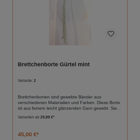
Brettchenborte Gürtel mint
Variante:
2
Brettchenborten sind gewebte Bänder aus
verschiedenen Materialien und Farben. Diese Borte
ist aus feinem leicht glänzenden Garn gewebt. Sie
ist handgewebt mit der Brettchenweben Technik.Die
Varianten ab
29,99 €*
Borte kann als Gürtel verwendet werden, als
Taschenhenkel oder auch zum verzieren von
Gewandungen.Sie hat eine Länge von 255 cm und
45,00 €*
ist 1,3 cm breit.Farbe: MintMaterial: 100%