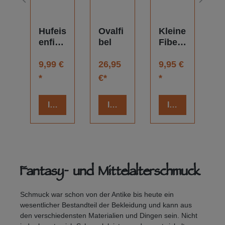
r
Hufeis
Ovalfi
Kleine
A
enfibe
bel
Fibel
k
l
2,5
€
Bronz
9,99 €
26,95
cm
9,95 €
8
e
*
€*
*
*
gedre
ht
 den Warenkorb
In den Warenkorb
In den Warenkorb
In den Warenk
Fantasy- und Mittelalterschmuck
Schmuck war schon von der Antike bis heute ein
wesentlicher Bestandteil der Bekleidung und kann aus
den verschiedensten Materialien und Dingen sein. Nicht