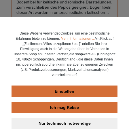
Bogenfibel für keltische und römische Darstellungen.
Zum verschließen des Peplos geeignet. Bogenfibeln
dieser Art wurden in unterschiedlichen keltischen
und römischen Gräbern gefunden. Sie lagen meist
6,95 €*
im Schulterbereich in Frauengräbern. Diese hier
eignet sich sehr gut für Kindergewandungen oder für
einfache Frauenpeplos.Sie ist gefertigt aus 1 mm
Diese Website verwendet Cookies, um eine bestmögliche
In den Warenkorb
dicken Bronzedraht. Da jede Handgefertigt ist,
Erfahrung bieten zu können.
Mehr Informationen ...
Mit Klick auf
können leichte kleine Unterschiede auftreten.Größe
„[Zustimmen / Alles akzeptieren / etc.]“ erteilen Sie Ihre
6 cm.
Einwilligung auch in die Weitergabe über Ihr Verhalten in
unserem Shop an unseren Partner, die shopware AG (Ebbinghoff
10, 48624 Schöppingen, Deutschland), die diese Daten Ihnen
nicht persönlich zuordnen kann, sie aber zu eigenen Zwecken
(z.B. Produktverbesserungen, Marktverhaltensanalysen)
verarbeiten darf.
Einstellen
Ich mag Kekse
Nur technisch notwendige