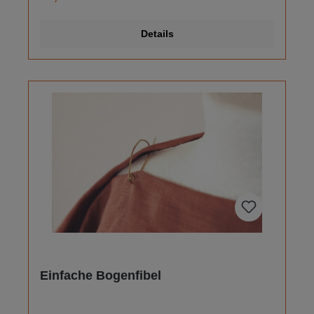
Zusätzlich sind die Bügel mit Öl behandelt, damit sie
bei Regen geschützt sind.Die Haithabu Tasche ist
Details
aus einem senfgelben Wollstoff von Hand genäht.
Die vier Schlaufen mit denen die Tasche an jedem
Taschenbügel befestigt ist, sorgen für Stabilität.Sie
hat einen Tragriemen aus geflochtener Wolle, der
durch die beiden Bügel gezogen und am Ende
verknotet ist. Mit Hilfe der Bügel kann die Tasche
geschlossen werden und ist auch vor Diebstahl
geschützt. Zum Öffnen der Tasche müssen beide
Bügel auseinander gezogen werden.Die Tasche ist
27 cm lang und 22 cm breit. Du kannst Nähzeug,
Münzbeutel und andere nützliche oder alltägliche
Dinge verstauen und mit dir herumtragen.
Einfache Bogenfibel