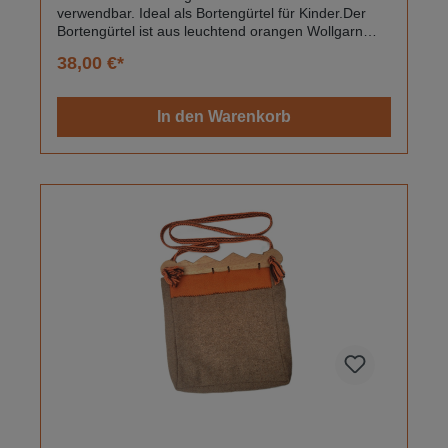
verwendbar. Ideal als Bortengürtel für Kinder.Der
Bortengürtel ist aus leuchtend orangen Wollgarn
gewebt und hat ein Herzchenmuster. Die Enden der
38,00 €*
Borte sind auf beiden Seiten eingedreht und bilden
einen sehr schönen Abschluss.Er ist 1,5 cm breit
und 85cm lang (gemessen ohne Endknoten).
In den Warenkorb