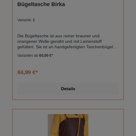
Bügeltasche Birka
Variante:
1
Die Bügeltasche ist aus reiner brauner und
orangener Wolle genäht und mit Leinenstoff
gefüttert. Sie ist an handgefertigten Taschenbügeln
nach einem Fund aus Birka (Schweden) mit
Varianten ab
60,00 €*
handgesponnener Wolle befestigt.Die Tasche bietet
Platz für einige Alltagsgegenstände und wird mit
dem Brettchen gewebten Tragegurt mit
84,99 €*
Osebergmuster über der Schulter getragen. Im
Gesamten ist die Tasche in Orange und Braun
gehalten.Tasche: Außenmaterial 100%
Details
WolleInnenmaterial: 100%
LeinenTragegurt: Brettchenborte 100%
WolleTaschenbügel:Buchenholz