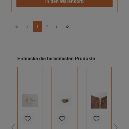
In den Warenkorb
1
2
Produktgalerie überspringen
Entdecke die beliebtesten Produkte