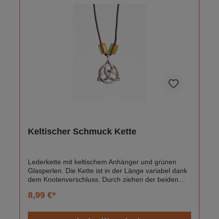
Dohovits, Buchhartweg 34, 73230 Kirchheim unter
Teck info@hogenbejn.de
Keltischer Schmuck Kette
Lederkette mit keltischem Anhänger und grünen
Glasperlen. Die Kette ist in der Länge variabel dank
dem Knotenverschluss. Durch ziehen der beiden
Enden kann die Größe angepasst werden. Keltisch
8,99 €*
/Irischer KnotenLänge variabel2 Glasperlen