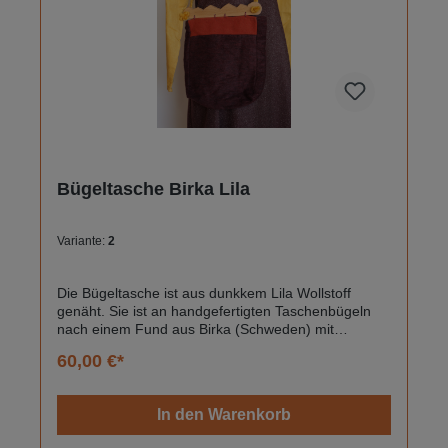
Bügeltasche Birka Lila
Variante:
2
Die Bügeltasche ist aus dunkkem Lila Wollstoff
genäht. Sie ist an handgefertigten Taschenbügeln
nach einem Fund aus Birka (Schweden) mit
handgesponnener Wolle befestigt.Die Tasche bietet
60,00 €*
Platz für einige Alltagsgegenstände und kann mit
dem Tragegurt über der Schulter
getragen.Taschenbügel:Buchenholz
In den Warenkorb