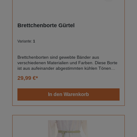
Brettchenborte Gürtel
Variante:
1
Brettchenborten sind gewebte Bänder aus
verschiedenen Materialien und Farben. Diese Borte
ist aus aufeinander abgestimmten kühlen Tönen
gewebt. Sie ist handgewebt.Die Borte kann als
29,99 €*
Gürtel verwendet werden, als Taschenhenkel oder
auch zum verzieren von Gewandungen.Sie hat eine
Länge von 174 cm und ist 1,8 cm breit.Material:
In den Warenkorb
100% Baumwolle und waschbar.