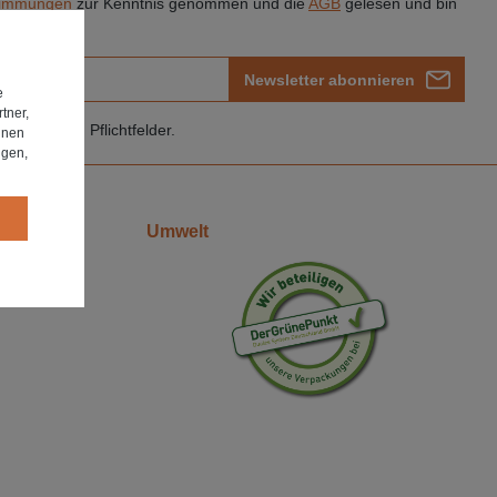
timmungen
zur Kenntnis genommen und die
AGB
gelesen und bin
Newsletter abonnieren
e
tner,
Felder sind Pflichtfelder.
hnen
ngen,
Umwelt