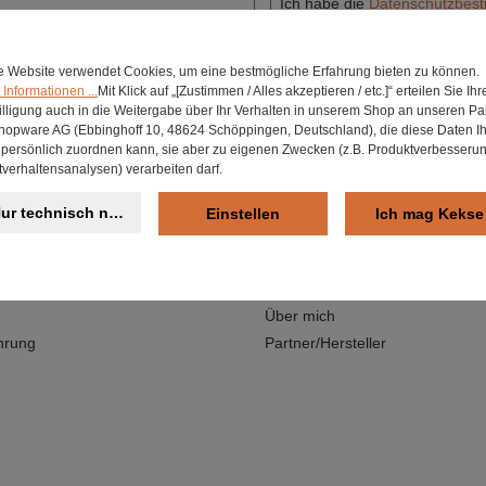
Ich habe die
Datenschutzbes
mit ihnen einverstanden.
e Website verwendet Cookies, um eine bestmögliche Erfahrung bieten zu können.
t oder Aktion mehr von mir.
Informationen ...
Mit Klick auf „[Zustimmen / Alles akzeptieren / etc.]“ erteilen Sie Ihr
lligung auch in die Weitergabe über Ihr Verhalten in unserem Shop an unseren Par
Die mit einem Stern (*) markierten 
shopware AG (Ebbinghoff 10, 48624 Schöppingen, Deutschland), die diese Daten I
t persönlich zuordnen kann, sie aber zu eigenen Zwecken (z.B. Produktverbesseru
verhaltensanalysen) verarbeiten darf.
ur technisch notwendige
Einstellen
Ich mag Kekse
Informationen
Zahlung und Versand
Retouren
Über mich
hrung
Partner/Hersteller