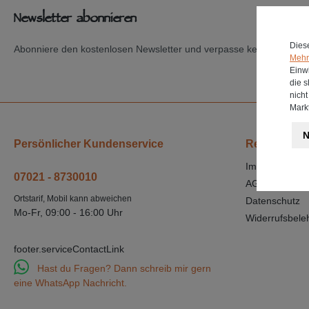
Newsletter abonnieren
Dies
Abonniere den kostenlosen Newsletter und verpasse keine Neuigkei
Mehr 
Einwi
die 
nich
Markt
N
Persönlicher Kundenservice
Rechtliches
Impressum
07021 - 8730010
AGB's
Ortstarif, Mobil kann abweichen
Datenschutz
Mo-Fr, 09:00 - 16:00 Uhr
Widerrufsbele
footer.serviceContactLink
Hast du Fragen? Dann schreib mir gern
eine WhatsApp Nachricht.