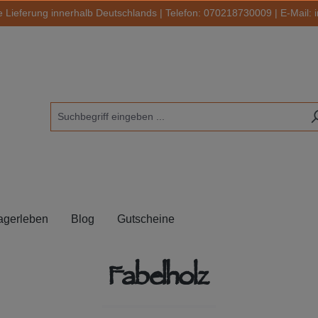
 Lieferung innerhalb Deutschlands | Telefon:
070218730009
| E-Mail:
agerleben
Blog
Gutscheine
Fabelholz