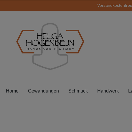
Versandkostenfreie
springen
Zur Hauptnavigation springen
HELGA
HOGENBEJN
HANDMADE HISTORY
Home
Gewandungen
Schmuck
Handwerk
L