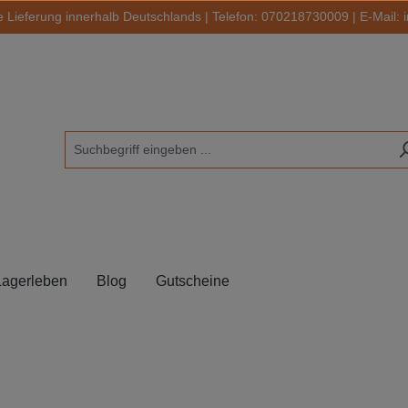
 Lieferung innerhalb Deutschlands | Telefon:
070218730009
| E-Mail:
Lagerleben
Blog
Gutscheine