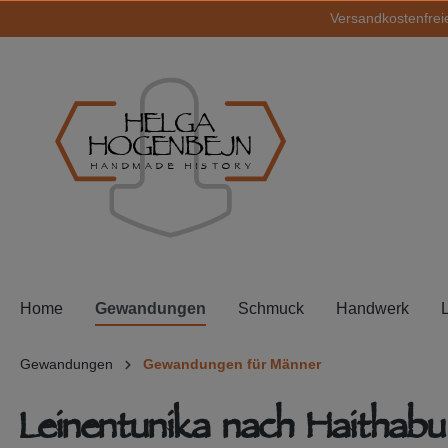
Versandkostenfreie
springen
Zur Hauptnavigation springen
HELGA
HOGENBEJN
HANDMADE HISTORY
Home
Gewandungen
Schmuck
Handwerk
Gewandungen
Gewandungen für Männer
Leinentunika nach Haithabu