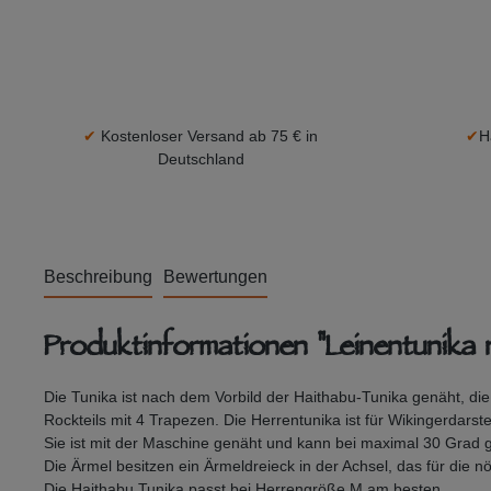
✔
Kostenloser Versand ab 75 € in
✔
H
Deutschland
Beschreibung
Bewertungen
Produktinformationen "Leinentunika 
Die Tunika ist nach dem Vorbild der Haithabu-Tunika genäht, die
Rockteils mit 4 Trapezen. Die Herrentunika ist für Wikingerdars
Sie ist mit der Maschine genäht und kann bei maximal 30 Grad
Die Ärmel besitzen ein Ärmeldreieck in der Achsel, das für die n
Die Haithabu Tunika passt bei Herrengröße M am besten.