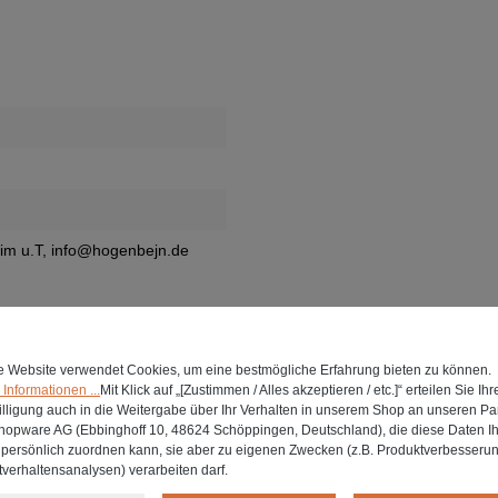
eim u.T, info@hogenbejn.de
e Website verwendet Cookies, um eine bestmögliche Erfahrung bieten zu können.
Informationen ...
Mit Klick auf „[Zustimmen / Alles akzeptieren / etc.]“ erteilen Sie Ihr
lligung auch in die Weitergabe über Ihr Verhalten in unserem Shop an unseren Par
shopware AG (Ebbinghoff 10, 48624 Schöppingen, Deutschland), die diese Daten I
t persönlich zuordnen kann, sie aber zu eigenen Zwecken (z.B. Produktverbesseru
verhaltensanalysen) verarbeiten darf.