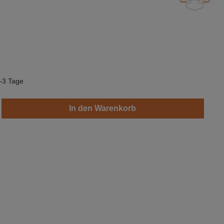
1-3 Tage
b den gewünschten Wert ein oder benutze d
In den Warenkorb