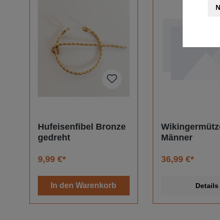
N
Hufeisenfibel Bronze
Wikingermütze
gedreht
Männer
9,99 €*
36,99 €*
In den Warenkorb
Details