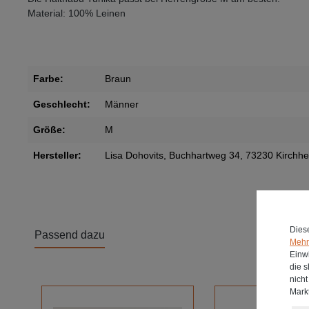
Material: 100% Leinen
Farbe:
Braun
Geschlecht:
Männer
Größe:
M
Hersteller:
Lisa Dohovits, Buchhartweg 34, 73230 Kirchh
Dies
Passend dazu
Mehr 
Einwi
die 
Produktgalerie überspringen
nich
Markt