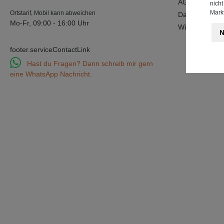
AGB's
nich
Markt
Ortstarif, Mobil kann abweichen
Datenschutz
Mo-Fr, 09:00 - 16:00 Uhr
Widerrufsbele
N
footer.serviceContactLink
Hast du Fragen? Dann schreib mir gern
eine WhatsApp Nachricht.