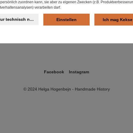
Retouren
t persönlich zuordnen kann, sie aber zu eigenen Zwecken (z.B. Produktverbesseru
verhaltensanalysen) verarbeiten darf.
Über mich
hrung
Partner/Hersteller
ur technisch notwendige
Einstellen
Ich mag Kekse
Facebook
Instagram
© 2024 Helga Hogenbejn - Handmade History