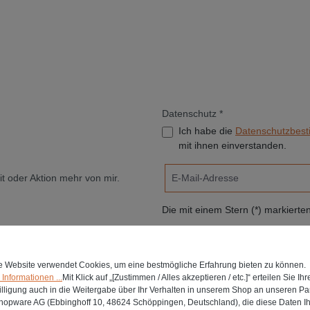
Datenschutz *
Ich habe die
Datenschutzbes
mit ihnen einverstanden.
t oder Aktion mehr von mir.
Die mit einem Stern (*) markierten 
e Website verwendet Cookies, um eine bestmögliche Erfahrung bieten zu können.
Informationen
Informationen ...
Mit Klick auf „[Zustimmen / Alles akzeptieren / etc.]“ erteilen Sie Ihr
lligung auch in die Weitergabe über Ihr Verhalten in unserem Shop an unseren Par
Zahlung und Versand
shopware AG (Ebbinghoff 10, 48624 Schöppingen, Deutschland), die diese Daten I