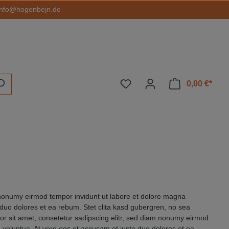
info@hogenbejn.de
0,00 €*
 nonumy eirmod tempor invidunt ut labore et dolore magna
 duo dolores et ea rebum. Stet clita kasd gubergren, no sea
r sit amet, consetetur sadipscing elitr, sed diam nonumy eirmod
 voluptua. At vero eos et accusam et justo duo dolores et ea