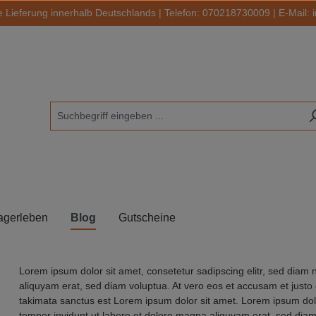
 Lieferung innerhalb Deutschlands | Telefon:
070218730009
| E-Mail:
agerleben
Blog
Gutscheine
Lorem ipsum dolor sit amet, consetetur sadipscing elitr, sed diam
aliquyam erat, sed diam voluptua. At vero eos et accusam et justo
takimata sanctus est Lorem ipsum dolor sit amet. Lorem ipsum dolo
tempor invidunt ut labore et dolore magna aliquyam erat, sed diam