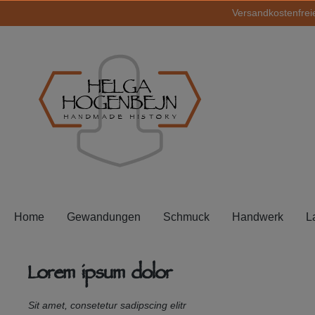
Versandkostenfreie
springen
Zur Hauptnavigation springen
HELGA
HOGENBEJN
HANDMADE HISTORY
Home
Gewandungen
Schmuck
Handwerk
L
Lorem ipsum dolor
Sit amet, consetetur sadipscing elitr