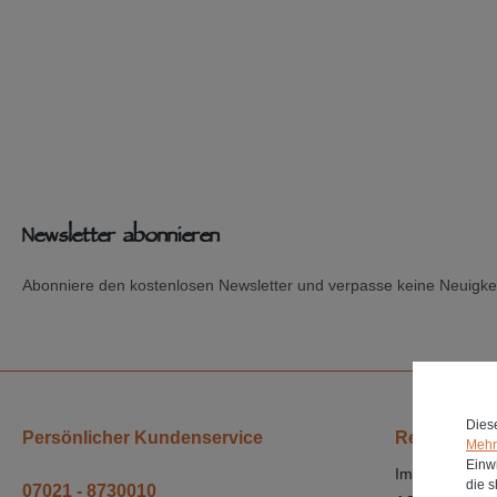
Newsletter abonnieren
Abonniere den kostenlosen Newsletter und verpasse keine Neuigkei
Dies
Persönlicher Kundenservice
Rechtliches
Mehr 
Einwi
Impressum
die 
07021 - 8730010