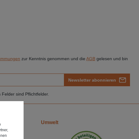
timmungen
zur Kenntnis genommen und die
AGB
gelesen und bin
Newsletter abonnieren
Felder sind Pflichtfelder.
Umwelt
e
tner,
hnen